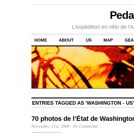
Peda
L'expédition en vélo de l'A
HOME
ABOUT
US
MAP
GEA
ENTRIES TAGGED AS 'WASHINGTON - US'
70 photos de l’État de Washingto
November 21st, 2009
·
No Comments