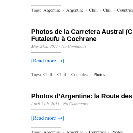
Tags:
Argentine
·
Argentine
·
Chili
·
Chili
·
Countrie
Photos de la Carretera Austral (Ch
Futaleufu à Cochrane
May 21st, 2011
·
No Comments
[Read more →]
Tags:
Chili
·
Chili
·
Countries
·
Photos
Photos d’Argentine: la Route des
April 24th, 2011
·
No Comments
[Read more →]
Tags:
Argentine
·
Argentine
·
Countries
·
Photos