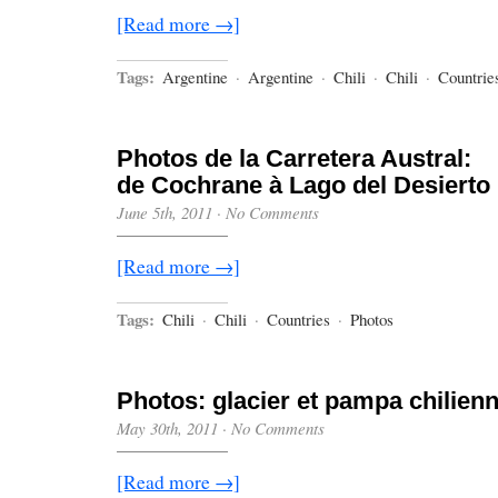
[Read more →]
Tags:
Argentine
·
Argentine
·
Chili
·
Chili
·
Countrie
Photos de la Carretera Austral:
de Cochrane à Lago del Desierto
June 5th, 2011
·
No Comments
[Read more →]
Tags:
Chili
·
Chili
·
Countries
·
Photos
Photos: glacier et pampa chilien
May 30th, 2011
·
No Comments
[Read more →]