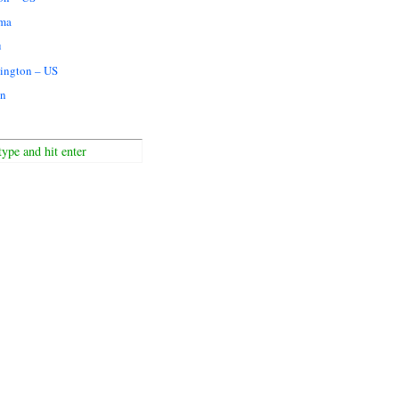
ma
u
ington – US
n