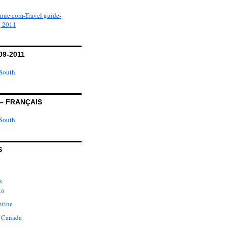
09-2011
– FRANÇAIS
S
s
ka
ntine
 Canada