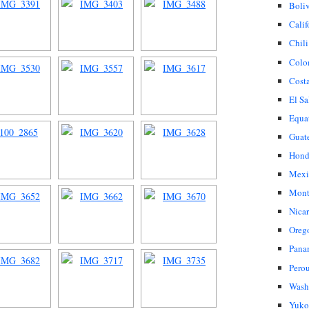
Boli
Calif
Chili
Colo
Cost
El Sa
Equa
Guat
Hond
Mexi
Mont
Nica
Oreg
Pana
Pero
Wash
Yuko