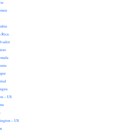
vie
ornie
mbie
a Rica
lvador
teur
emala
uras
que
real
ragua
on – US
ma
u
ington – US
n