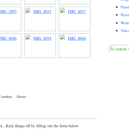
Pana
Pero
Wash
Yuko
Countries
·
Photos
↓
...Kick things off by filling out the form below.