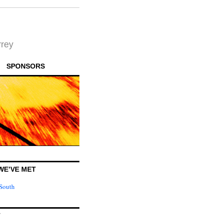
rrey
SPONSORS
WE’VE MET
T