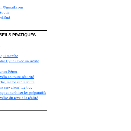
uth@gmail.com
SEILS PRATIQUES
qui marche
alar Uyuni avec un invité
er au Pérou
vélo en toute sécurité
ché, même sur la route
s crevaison! Le truc
g: concrétiser les préparatifs
élo: du rêve à la réalité