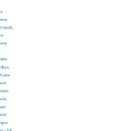
ka
ntine
 Canada
vie
ornie
mbie
a Rica
lvador
teur
emala
uras
que
real
ragua
on – US