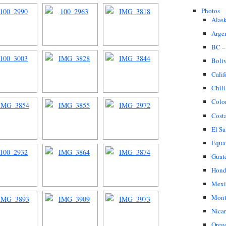
Photos
Alas
Arge
BC –
Boli
Calif
Chili
Colo
Cost
El Sa
Equa
Guat
Hond
Mexi
Mont
Nica
Oreg