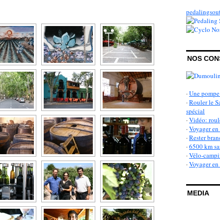
pedalingso
NOS CON
·
Une pompe 
·
Rouler le S
spécial
·
Vidéo: roul
·
Voyager en 
·
Rester bran
·
6500 km san
·
Vélo-campin
·
Voyager en v
MEDIA