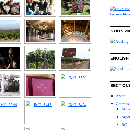
STATS 20
ENGLISH 
SECTION
About
Countrie
Alas
Arge
BC –