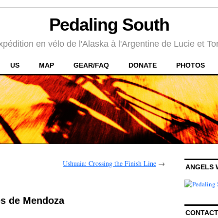
Pedaling South
xpédition en vélo de l'Alaska à l'Argentine de Lucie et To
US
MAP
GEAR/FAQ
DONATE
PHOTOS
Ushuaia: Crossing the Finish Line
→
ANGELS 
es de Mendoza
CONTAC