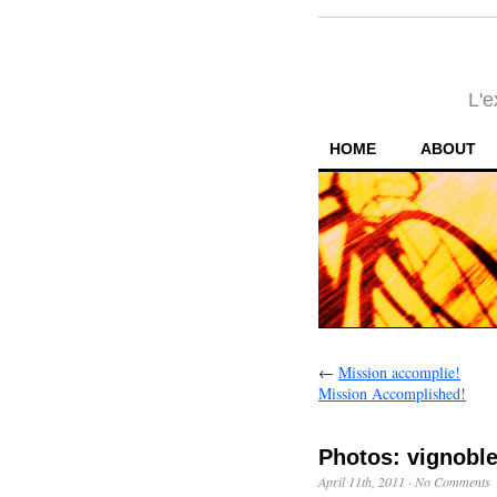
L'e
HOME
ABOUT
←
Mission accomplie!
Mission Accomplished!
Photos: vignobl
April 11th, 2011
·
No Comments