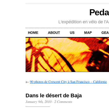
Peda
L'expédition en vélo de l'A
HOME
ABOUT
US
MAP
GEA
←
90 photos de Crescent City à San Francisco – Californie
Dans le désert de Baja
January 9th, 2010
·
2 Comments