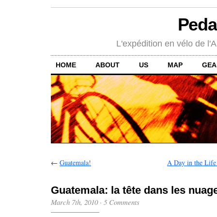
Peda
L'expédition en vélo de l'A
HOME
ABOUT
US
MAP
GEA
←
Guatemala!
A Day in the Life
Guatemala: la tête dans les nuag
March 7th, 2010
·
5 Comments