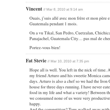
Vincent
// Mar 8, 2010 at 9:14 am
Ouais, j’suis allé avec mon frère et mon père
Guatemala pendant 1 mois.
On a vu Tikal, San Pedro, Cuetzalan, Chichic
Panajachel, Guatemala City… pas mal de che
Portez-vous bien!
Fat Stevie
// Mar 10, 2010 at 7:35 pm
Hope all is well. You left in the nick of time. 
my friend Arturo and his sweetie Monica came 
days. Arturo is also a chef so we had the Iron 
house for three days running. I have never eat
food in my life and what a variety! Between t
we consumed none of us were very productive
happy.
And the competition? Tony walked away with 