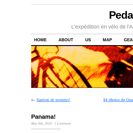
Peda
L'expédition en vélo de l'A
HOME
ABOUT
US
MAP
GEA
←
Sapristi de termites!
84 photos du Guat
Panama!
May 6th, 2010
·
1 Comment