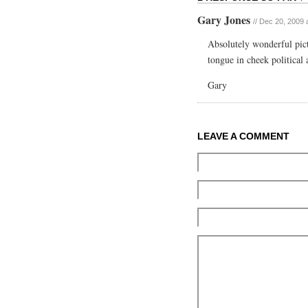
Gary Jones
// Dec 20, 2009 
Absolutely wonderful pict
tongue in cheek political 
Gary
LEAVE A COMMENT