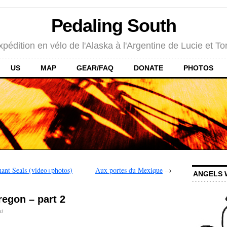
Pedaling South
xpédition en vélo de l'Alaska à l'Argentine de Lucie et To
US
MAP
GEAR/FAQ
DONATE
PHOTOS
ant Seals (video+photos)
Aux portes du Mexique
→
ANGELS 
regon – part 2
t