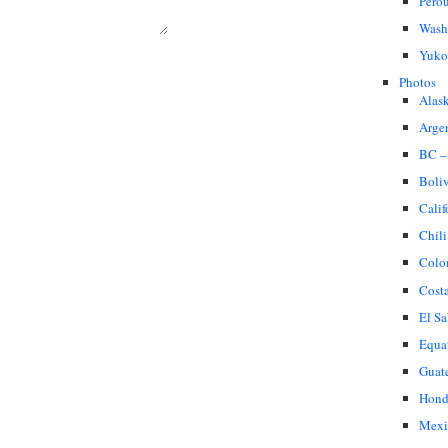
Pero
Wash
Yuko
Photos
Alas
Arge
BC –
Boli
Calif
Chili
Colo
Cost
El Sa
Equa
Guat
Hond
Mexi