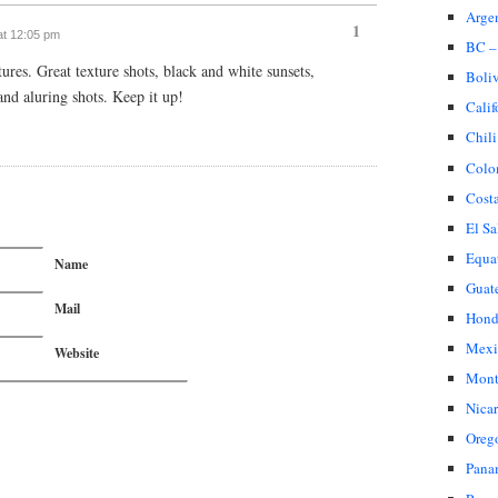
Arge
1
at 12:05 pm
BC –
ures. Great texture shots, black and white sunsets,
Boli
and aluring shots. Keep it up!
Calif
Chili
Colo
Cost
El Sa
Equa
Name
Guat
Mail
Hond
Mexi
Website
Mont
Nica
Oreg
Pana