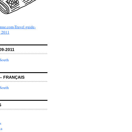
09-2011
– FRANÇAIS
S
s
ka