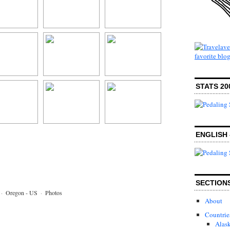
STATS 20
ENGLISH 
SECTION
·
Oregon - US
·
Photos
About
Countrie
Alas