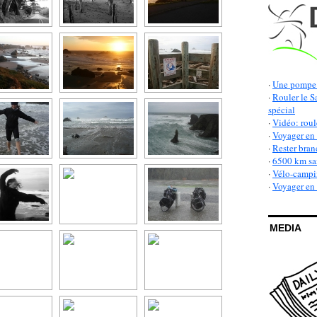
·
Une pompe 
·
Rouler le S
spécial
·
Vidéo: roul
·
Voyager en 
·
Rester bran
·
6500 km san
·
Vélo-campin
·
Voyager en v
MEDIA