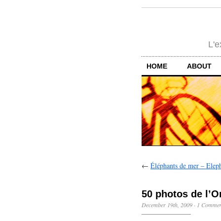
L'e
HOME
ABOUT
←
Éléphants de mer – Eleph
50 photos de l’O
December 19th, 2009
·
1 Commen