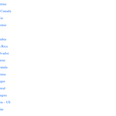
ntine
 Canada
vie
ornie
mbie
a Rica
lvador
teur
emala
uras
que
real
ragua
on – US
ma