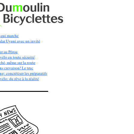
qui marche
alar Uyuni avec un invité
er au Pérou
vélo en toute sécurité
ché, même sur la route
s crevaison! Le truc
g: concrétiser les préparatifs
élo: du rêve à la réalité