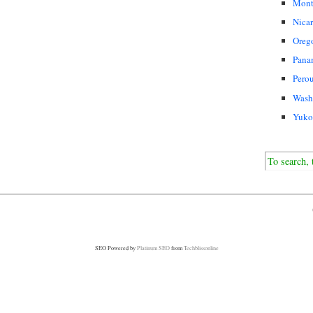
Mont
Nica
Oreg
Pana
Pero
Wash
Yuko
SEO Powered by
Platinum SEO
from
Techblissonline