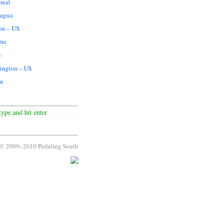
real
ragua
on – US
ma
u
ington – US
n
© 2009–2010 Pedaling South