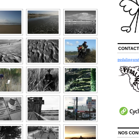
CONTAC
pedalingso
NOS CON