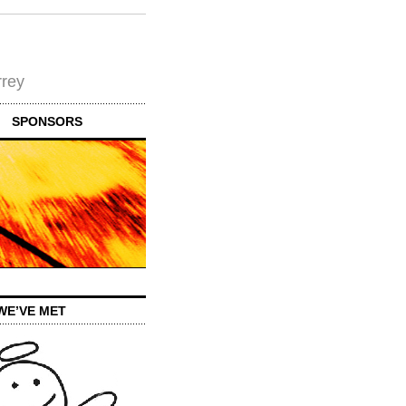
rrey
SPONSORS
WE’VE MET