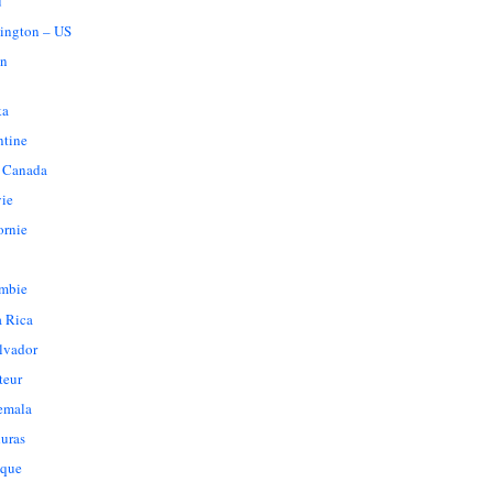
u
ington – US
n
ka
ntine
 Canada
vie
ornie
mbie
a Rica
lvador
teur
emala
uras
que