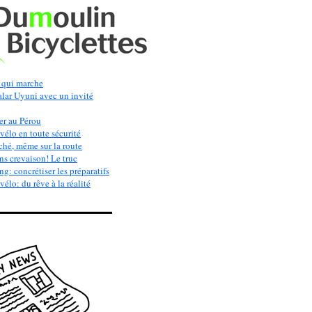
qui marche
alar Uyuni avec un invité
er au Pérou
vélo en toute sécurité
ché, même sur la route
s crevaison! Le truc
g: concrétiser les préparatifs
élo: du rêve à la réalité