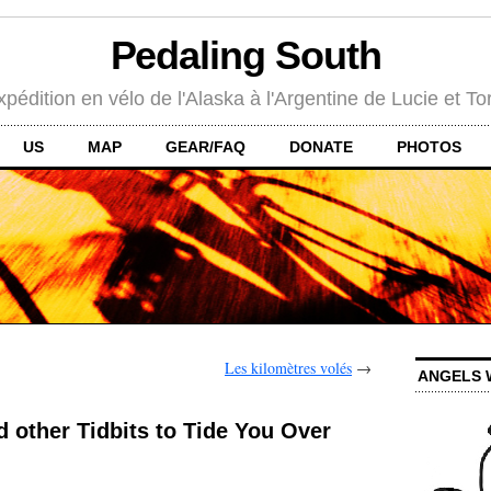
Pedaling South
xpédition en vélo de l'Alaska à l'Argentine de Lucie et To
US
MAP
GEAR/FAQ
DONATE
PHOTOS
Les kilomètres volés
→
ANGELS 
 other Tidbits to Tide You Over