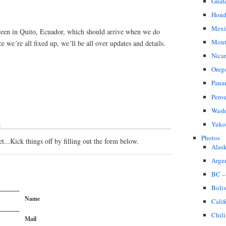
Guat
Hond
Mexi
reen in Quito, Ecuador, which should arrive when we do
Mont
we´re all fixed up, we´ll be all over updates and details.
Nica
Oreg
Pana
Pero
Wash
Yuko
↓
Photos
...Kick things off by filling out the form below.
Alas
Arge
BC –
Boli
Name
Calif
Chili
Mail