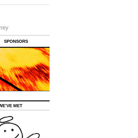
rrey
SPONSORS
WE’VE MET