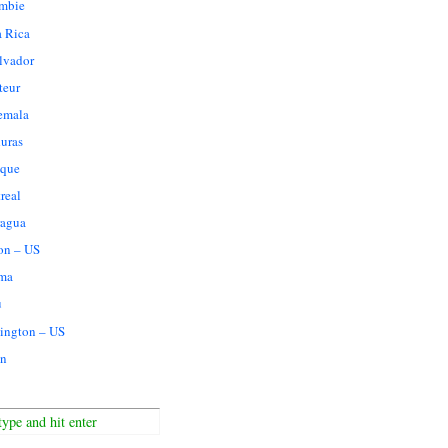
mbie
a Rica
lvador
teur
emala
uras
que
real
ragua
on – US
ma
u
ington – US
n