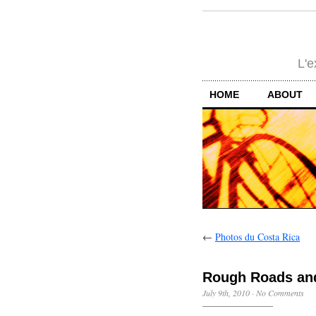
L'e
HOME
ABOUT
←
Photos du Costa Rica
Rough Roads and
July 9th, 2010
·
No Comments