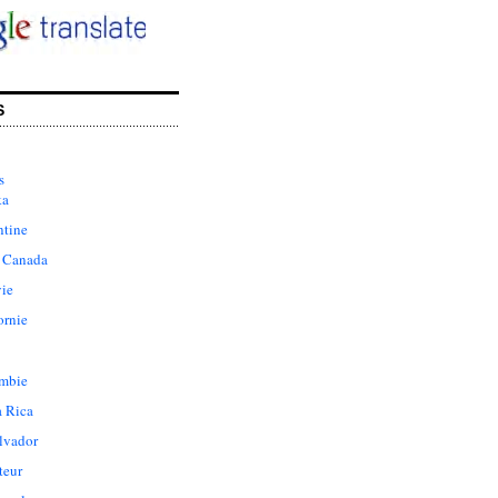
S
s
ka
ntine
 Canada
vie
ornie
mbie
a Rica
lvador
teur