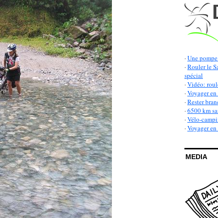
·
Une pompe 
·
Rouler le S
spécial
·
Vidéo: roul
·
Voyager en 
·
Rester bran
·
6500 km san
·
Vélo-campin
·
Voyager en v
MEDIA