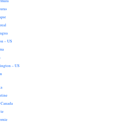
emala
uras
que
real
ragua
on – US
ma
u
ington – US
n
ka
ntine
 Canada
vie
ornie