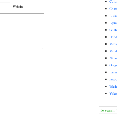
Colo
Website
Cost
El Sa
Equa
Guat
Hond
Mexi
Mont
Nica
Oreg
Pana
Pero
Wash
Yuko