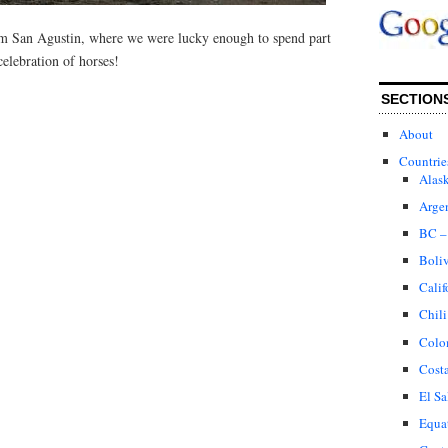
rom San Agustin, where we were lucky enough to spend part
celebration of horses!
SECTION
About
Countrie
Alas
Arge
BC –
Boli
Calif
Chili
Colo
Cost
El Sa
Equa