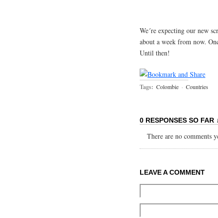
We´re expecting our new sc
about a week from now. Once 
Until then!
Tags:
Colombie
·
Countries
0 RESPONSES SO FAR 
There are no comments yet
LEAVE A COMMENT